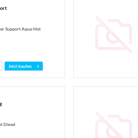
ort
ner Support Aqua-Hot
Jetzt kaufen
g
t Diesel