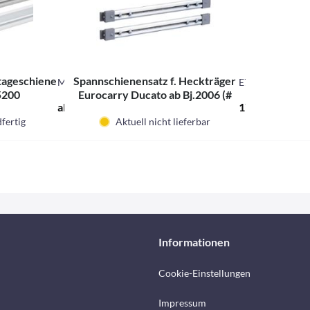
tageschiene
Spannschienensatz f. Heckträger
M43149
E7434
5200
Eurocarry Ducato ab Bj.2006 (#
ab 134,00 € *
170,00 € *
44079)
fertig
Aktuell nicht lieferbar
Informationen
Cookie-Einstellungen
Impressum