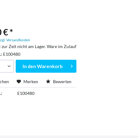
 € *
zgl. Versandkosten
l zur Zeit nicht am Lager. Ware im Zulauf
.:
E100480
In den
Warenkorb
ichen
Merken
Bewerten
.:
E100480