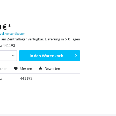
 € *
zgl. Versandkosten
l am Zentrallager verfügbar. Lieferung in 5-8 Tagen
.:
441193
In den
Warenkorb
ichen
Merken
Bewerten
.:
441193