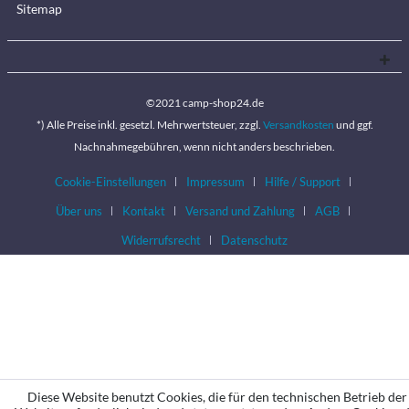
Sitemap
©2021 camp-shop24.de
*) Alle Preise inkl. gesetzl. Mehrwertsteuer, zzgl.
Versandkosten
und ggf.
Nachnahmegebühren, wenn nicht anders beschrieben.
Cookie-Einstellungen
Impressum
Hilfe / Support
Über uns
Kontakt
Versand und Zahlung
AGB
Widerrufsrecht
Datenschutz
Diese Website benutzt Cookies, die für den technischen Betrieb der