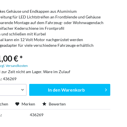
nkes Gehäuse und Endkappen aus Aluminium
eitung für LED Lichtstreifen an Frontblende und Gehäuse
sparende Montage auf dem Fahrzeug- oder Wohnwagendach
eifacher Kederschiene im Frontprofil
 und schließen mit Kurbel
al kann ein 12 Volt Motor nachgerüstet werden
eadapter für viele verschiedene Fahrzeuge erhältlich
,00 € *
zgl. Versandkosten
l zur Zeit nicht am Lager. Ware im Zulauf
.:
436269
In den
Warenkorb
ichen
Merken
Bewerten
.:
436269