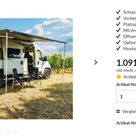
Schla
Vorber
Platz
Mit dr
Öffnen
Option
Montag
1.091
inkl. MwSt.
z
Artike
Artikel-Nr
Vergle
Artikel-Nr