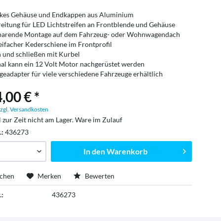
nkes Gehäuse und Endkappen aus Aluminium
eitung für LED Lichtstreifen an Frontblende und Gehäuse
sparende Montage auf dem Fahrzeug- oder Wohnwagendach
eifacher Kederschiene im Frontprofil
 und schließen mit Kurbel
al kann ein 12 Volt Motor nachgerüstet werden
eadapter für viele verschiedene Fahrzeuge erhältlich
,00 € *
zgl. Versandkosten
l zur Zeit nicht am Lager. Ware im Zulauf
.:
436273
In den
Warenkorb
ichen
Merken
Bewerten
.:
436273