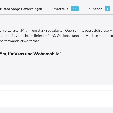
rusted Shops Bewertungen
Ersatzteile
11
Zubehör
1
rvorzuragen.Mit ihrem stark reduzierten Querschnitt passt sich diese M
 benötigt (nicht im lieferumfang). Optional kann die Markise mit eine
 Seitenwände erweiterbar.
,5m, für Vans und Wohnmobile"