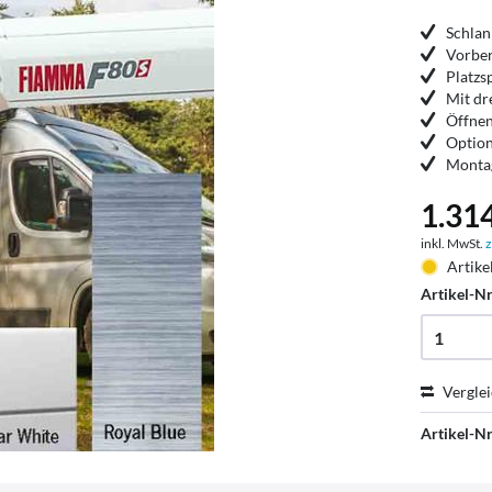
Schla
Vorber
Platz
Mit dr
Öffnen
Option
Montag
1.314
inkl. MwSt.
z
Artike
Artikel-Nr
Vergle
Artikel-Nr