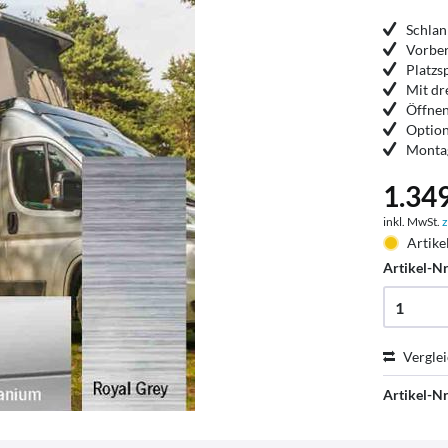
Schla
Vorber
Platz
Mit dr
Öffnen
Option
Montag
1.349
inkl. MwSt.
z
Artike
Artikel-Nr
Vergle
Artikel-Nr