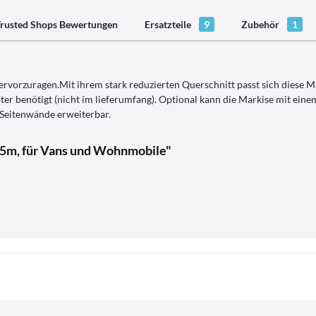
rusted Shops Bewertungen
Ersatzteile
9
Zubehör
1
rvorzuragen.Mit ihrem stark reduzierten Querschnitt passt sich diese M
 benötigt (nicht im lieferumfang). Optional kann die Markise mit eine
 Seitenwände erweiterbar.
,5m, für Vans und Wohnmobile"