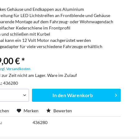
nkes Gehäuse und Endkappen aus Aluminium
eitung für LED Lichtstreifen an Frontblende und Gehäuse
sparende Montage auf dem Fahrzeug- oder Wohnwagendach
eifacher Kederschiene im Frontprofil
 und schließen mit Kurbel
al kann ein 12 Volt Motor nachgerüstet werden
eadapter für viele verschiedene Fahrzeuge erhältlich
,00 € *
zgl. Versandkosten
l zur Zeit nicht am Lager. Ware im Zulauf
.:
436280
In den
Warenkorb
ichen
Merken
Bewerten
.:
436280