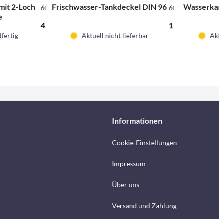
mit 2-Loch
Frischwasser-Tankdeckel DIN 96
Wasserkan
60096
60019
e
4,50 € *
11,90 € *
fertig
Aktuell nicht lieferbar
Akt
Informationen
Cookie-Einstellungen
Impressum
Über uns
Versand und Zahlung