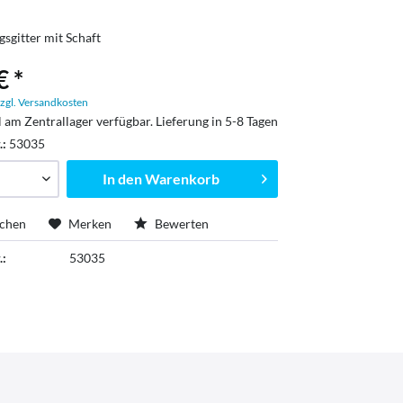
gsgitter mit Schaft
€ *
zgl. Versandkosten
l am Zentrallager verfügbar. Lieferung in 5-8 Tagen
.:
53035
In den
Warenkorb
ichen
Merken
Bewerten
.:
53035