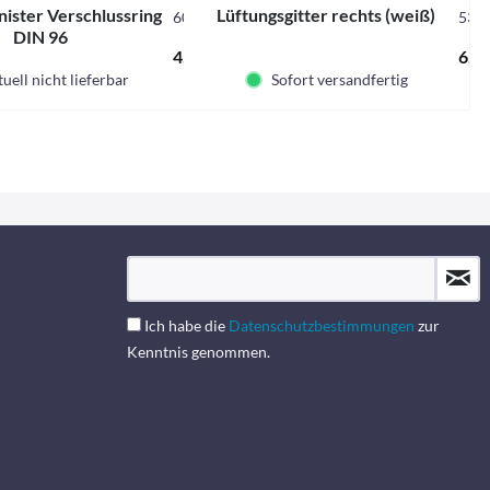
ister Verschlussring
Lüftungsgitter rechts (weiß)
60016
530
DIN 96
4,44 € *
6,10
uell nicht lieferbar
Sofort versandfertig
Ich habe die
Datenschutzbestimmungen
zur
Kenntnis genommen.