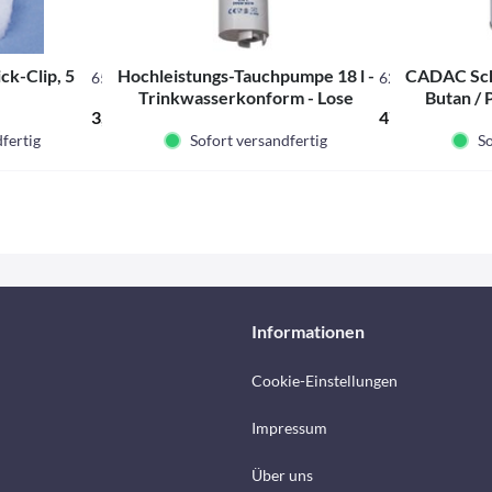
ck-Clip, 5
Hochleistungs-Tauchpumpe 18 l -
CADAC Sch
650070
620231L
Trinkwasserkonform - Lose
Butan /
Inhalt
5 Stck.
(0,60 € * / 1 Stck.)
3,00 € *
47,00 € *
fertig
Sofort versandfertig
So
Informationen
Cookie-Einstellungen
Impressum
Über uns