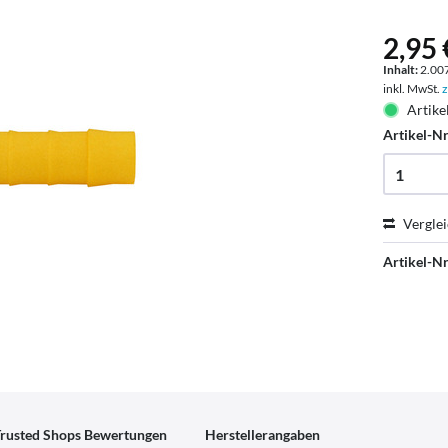
2,95 
Inhalt:
2.007
inkl. MwSt.
z
Artike
Artikel-Nr
Vergle
Artikel-Nr
rusted Shops Bewertungen
Herstellerangaben