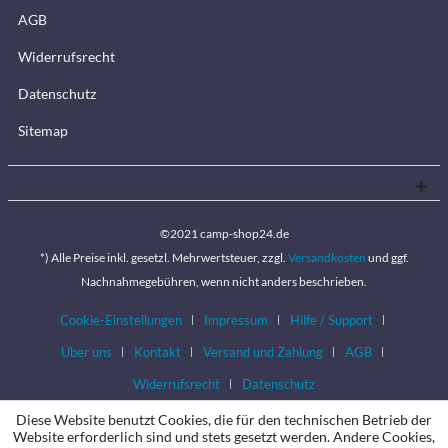
AGB
Widerrufsrecht
Datenschutz
Sitemap
©2021 camp-shop24.de
*) Alle Preise inkl. gesetzl. Mehrwertsteuer, zzgl.
Versandkosten
und ggf.
Nachnahmegebühren, wenn nicht anders beschrieben.
Cookie-Einstellungen
Impressum
Hilfe / Support
Über uns
Kontakt
Versand und Zahlung
AGB
Widerrufsrecht
Datenschutz
Diese Website benutzt Cookies, die für den technischen Betrieb der
Website erforderlich sind und stets gesetzt werden. Andere Cookies,