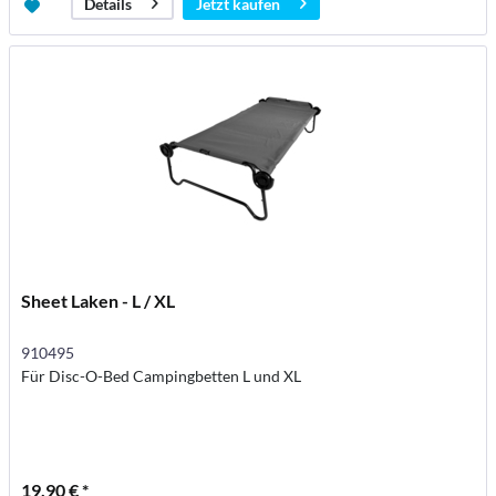
Jetzt kaufen
Details
Sheet Laken - L / XL
910495
Für Disc-O-Bed Campingbetten L und XL
19,90 € *