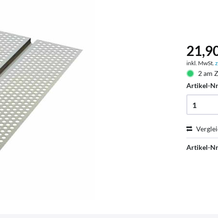
21,90
inkl. MwSt.
z
2 am Z
Artikel-Nr
Vergle
Artikel-Nr