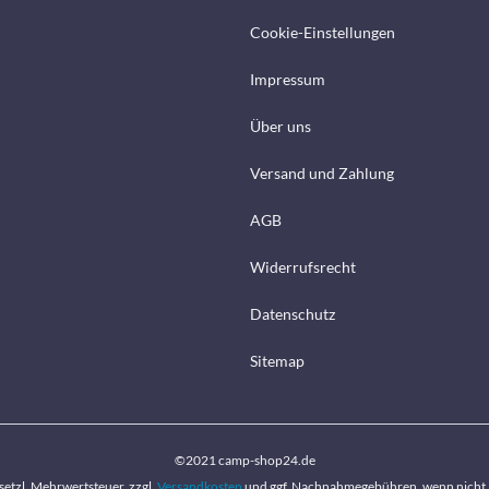
Cookie-Einstellungen
Impressum
Über uns
Versand und Zahlung
AGB
Widerrufsrecht
Datenschutz
Sitemap
©2021 camp-shop24.de
gesetzl. Mehrwertsteuer, zzgl.
Versandkosten
und ggf. Nachnahmegebühren, wenn nicht 