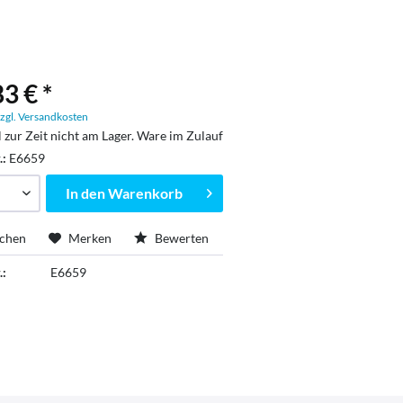
3 € *
zgl. Versandkosten
l zur Zeit nicht am Lager. Ware im Zulauf
.:
E6659
In den
Warenkorb
ichen
Merken
Bewerten
.:
E6659