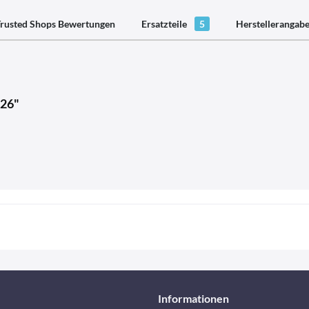
rusted Shops Bewertungen
Ersatzteile
5
Herstellerangab
026"
Informationen