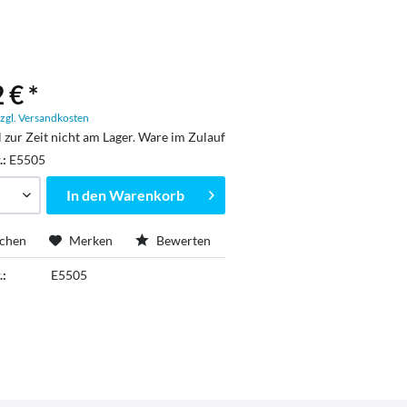
 € *
zgl. Versandkosten
l zur Zeit nicht am Lager. Ware im Zulauf
.:
E5505
In den
Warenkorb
ichen
Merken
Bewerten
.:
E5505