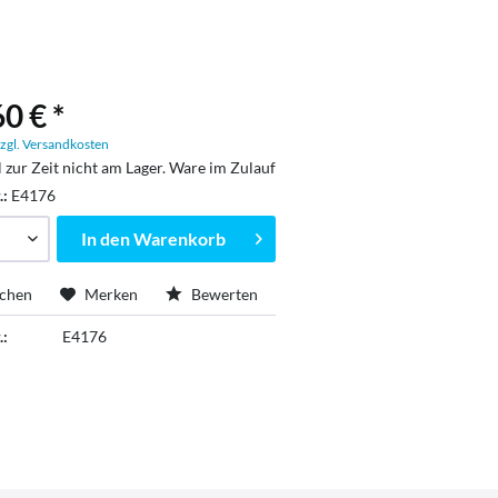
0 € *
zgl. Versandkosten
l zur Zeit nicht am Lager. Ware im Zulauf
.:
E4176
In den
Warenkorb
ichen
Merken
Bewerten
.:
E4176