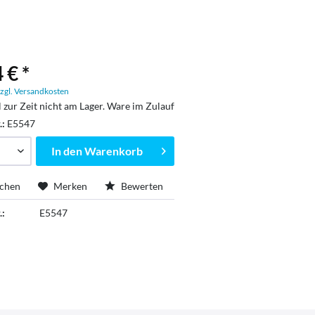
 € *
zgl. Versandkosten
l zur Zeit nicht am Lager. Ware im Zulauf
.:
E5547
In den
Warenkorb
ichen
Merken
Bewerten
.:
E5547