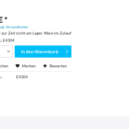
€ *
zgl. Versandkosten
l zur Zeit nicht am Lager. Ware im Zulauf
.:
E4304
In den
Warenkorb
ichen
Merken
Bewerten
.:
E4304