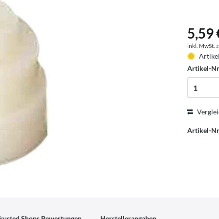
5,59 
inkl. MwSt.
z
Artike
Artikel-Nr
Vergle
Artikel-Nr
rusted Shops Bewertungen
Herstellerangaben