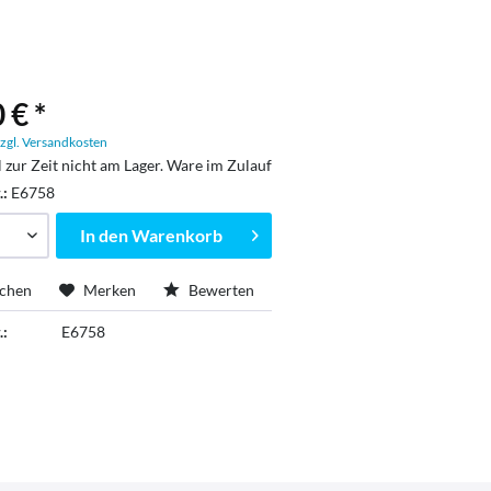
 € *
zgl. Versandkosten
l zur Zeit nicht am Lager. Ware im Zulauf
.:
E6758
In den
Warenkorb
ichen
Merken
Bewerten
.:
E6758