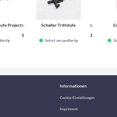
tufe Project
Schalter Trittstufe
E
E4246
E8339
11,13 € *
18,38 € *
fertig
Sofort versandfertig
So
Informationen
Cookie-Einstellungen
Impressum