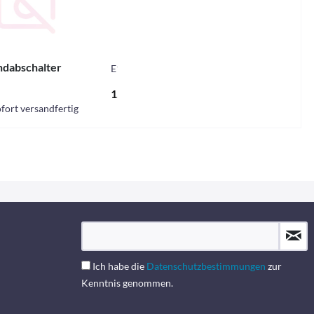
ndabschalter
E1618
15,23 € *
fort versandfertig
Ich habe die
Datenschutzbestimmungen
zur
Kenntnis genommen.