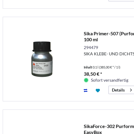
Sika Primer-507 (Purfo
100 ml
294479
SIKA KLEBE- UND DICHT
Inhalt
0.1 l
(385,00 € * / 1 l)
38,50 € *
Sofort versandfertig
Details
SikaForce-302 Purform 
EasyBox