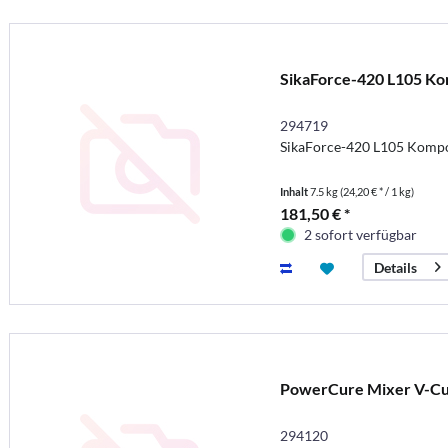
SikaForce-420 L105 K
294719
SikaForce-420 L105 Kompo
Inhalt
7.5 kg
(24,20 € * / 1 kg)
181,50 € *
2 sofort verfügbar
Details
PowerCure Mixer V-Cu
294120