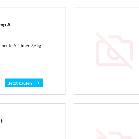
omp.A
nente A, Eimer 7,5kg
Jetzt kaufen
t