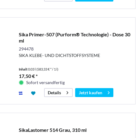
Sika Primer-507 (Purform® Technologie) - Dose 30
ml
294478
SIKA KLEBE- UND DICHTSTOFFSYSTEME
Inhalt
0.03 l
(583,33 € * / 1 l)
17,50 € *
Sofort versandfertig
Jetzt kaufen
Details
SikaLastomer 514 Grau, 310 ml