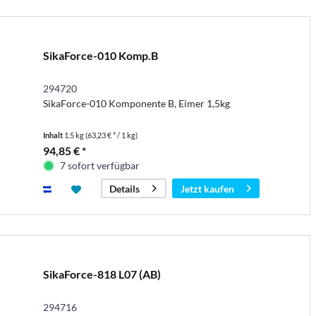
SikaForce-010 Komp.B
294720
SikaForce-010 Komponente B, Eimer 1,5kg
Inhalt
1.5 kg
(63,23 € * / 1 kg)
94,85 € *
7 sofort verfügbar
Jetzt kaufen
Details
SikaForce-818 L07 (AB)
294716