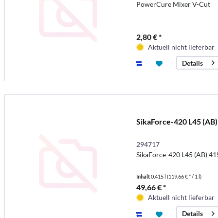
PowerCure Mixer V-Cut
2,80 € *
Aktuell nicht lieferbar
Details
SikaForce-420 L45 (AB)
294717
SikaForce-420 L45 (AB) 4
Inhalt
0.415 l
(119,66 € * / 1 l)
49,66 € *
Aktuell nicht lieferbar
Details