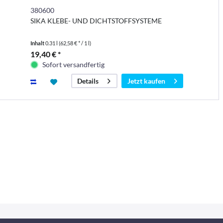
380600
SIKA KLEBE- UND DICHTSTOFFSYSTEME
Inhalt
0.31 l
(62,58 € * / 1 l)
19,40 € *
Sofort versandfertig
Jetzt kaufen
Details