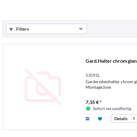
Filtern
Gard.Halter chrom glan
53591L
Garderobenhalter chrom gla
Montage,lose
7,35 € *
Sofort versandfertig
Details