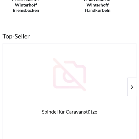
Winterhoff
Winterhoff
Bremsbacken
Handkurbeln
Top-Seller
Spindel für Caravanstütze
38